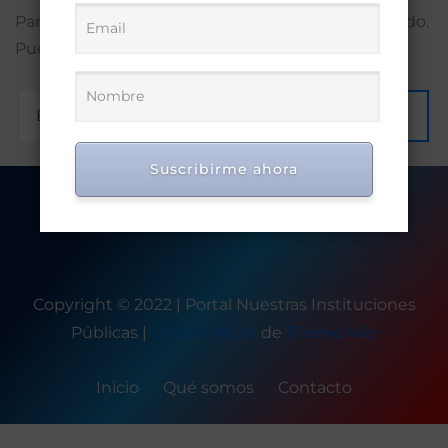
Parece que no encontramos lo que estás buscando.
Puede que una búsqueda te ayude.
Ir
Suscribirme ahora
Copyright © 2022 | Portal Nuestras Instituciones
Públicas
|
Seattle News
de
ThemeArile
Inicio
Qué somos
Contacto