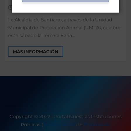
May 18, 2025
0
La Alcaldía de Santiago, a través de la Unidad
Municipal de Protección Animal (UMPA), celebró
este sábado la Tercera Feria…
MÁS INFORMACIÓN
Copyright © 2022 | Portal Nuestras Instituciones
Públicas
|
Seattle News
de
ThemeArile