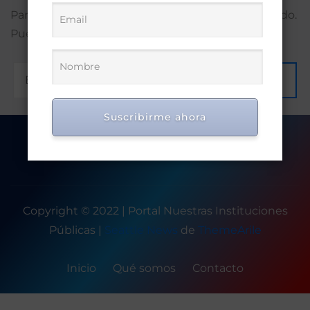
Parece que no encontramos lo que estás buscando.
Puede que una búsqueda te ayude.
Ir
Suscribirme ahora
Copyright © 2022 | Portal Nuestras Instituciones
Públicas
|
Seattle News
de
ThemeArile
Inicio
Qué somos
Contacto