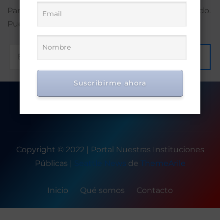
Parece que no encontramos lo que estás buscando.
Puede que una búsqueda te ayude.
Ir
Suscribirme ahora
Copyright © 2022 | Portal Nuestras Instituciones
Públicas
|
Seattle News
de
ThemeArile
Inicio
Qué somos
Contacto