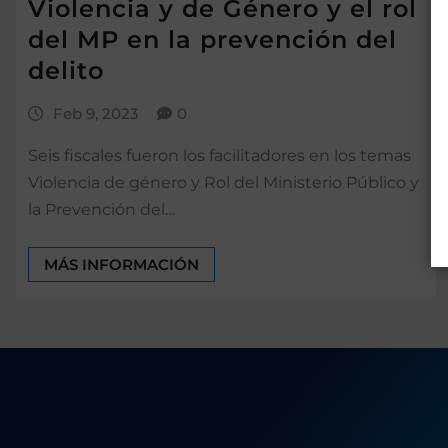
Violencia y de Género y el rol
del MP en la prevención del
delito
Feb 9, 2023
0
Seis fiscales fueron los facilitadores en los temas
Violencia de género y Rol del Ministerio Público y
la Prevención del…
MÁS INFORMACIÓN