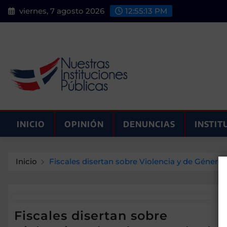
Saltar
viernes, 7 agosto 2026
12:55:13 PM
al
contenido
INICIO
OPINIÓN
DENUNCIAS
INSTIT
Inicio
Fiscales disertan sobre Violencia y de Género y
Fiscales disertan sobre