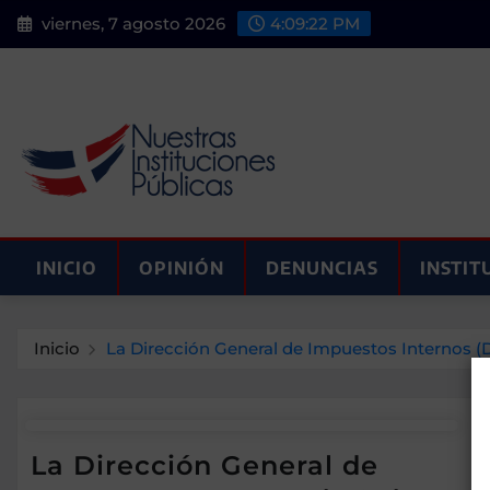
Saltar
viernes, 7 agosto 2026
4:09:22 PM
al
contenido
INICIO
OPINIÓN
DENUNCIAS
INSTIT
Inicio
La Dirección General de Impuestos Internos (D
La Dirección General de