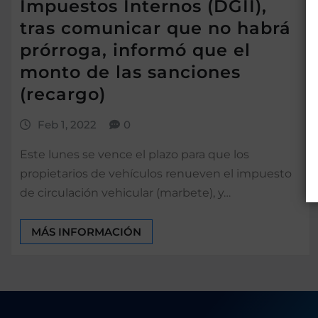
Impuestos Internos (DGII),
tras comunicar que no habrá
prórroga, informó que el
monto de las sanciones
(recargo)
Feb 1, 2022
0
Este lunes se vence el plazo para que los
propietarios de vehículos renueven el impuesto
de circulación vehicular (marbete), y…
MÁS INFORMACIÓN