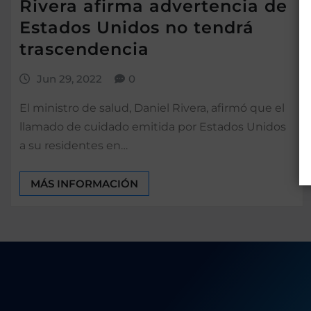
Rivera afirma advertencia de
Estados Unidos no tendrá
trascendencia
Jun 29, 2022
0
El ministro de salud, Daniel Rivera, afirmó que el
llamado de cuidado emitida por Estados Unidos
a su residentes en…
MÁS INFORMACIÓN