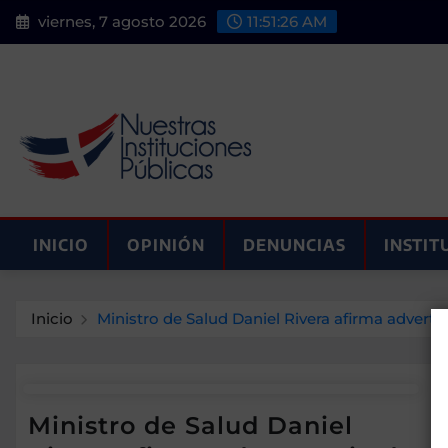
Saltar
viernes, 7 agosto 2026
11:51:27 AM
al
contenido
INICIO
OPINIÓN
DENUNCIAS
INSTIT
Inicio
Ministro de Salud Daniel Rivera afirma advert
Ministro de Salud Daniel