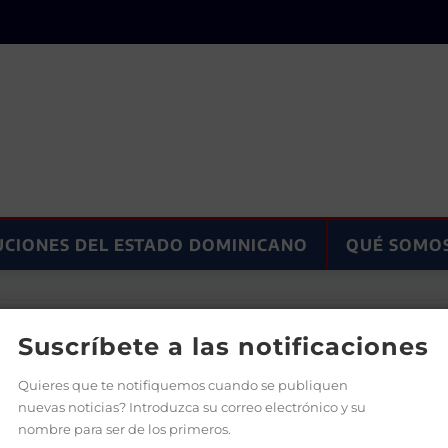
UCIONES DEL ESTADO DOMINICANO
QUÉ SOMO
encia de Estados Unidos no tendrá trascendencia
Suscríbete a las notificaciones
Quieres que te notifiquemos cuando se publiquen
nuevas noticias? Introduzca su correo electrónico y su
nombre para ser de los primeros.