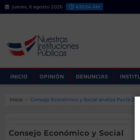
Saltar
jueves, 6 agosto 2026
4:16:54 AM
al
contenido
INICIO
OPINIÓN
DENUNCIAS
INSTIT
Inicio
Consejo Económico y Social analiza Pacto Edu
Consejo Económico y Social