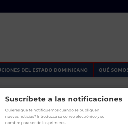
UCIONES DEL ESTADO DOMINICANO
QUÉ SOMO
cativo y pide mantener el 4% del PIB
Suscríbete a las notificaciones
Quieres que te notifiquemos cuando se publiquen
nuevas noticias? Introduzca su correo electrónico y su
nombre para ser de los primeros.