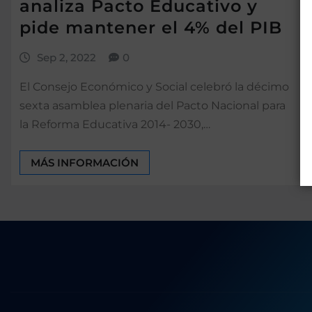
analiza Pacto Educativo y
pide mantener el 4% del PIB
Sep 2, 2022
0
El Consejo Económico y Social celebró la décimo
sexta asamblea plenaria del Pacto Nacional para
la Reforma Educativa 2014- 2030,…
MÁS INFORMACIÓN