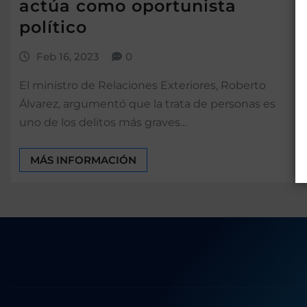
actúa como oportunista
político
Feb 16, 2023
0
El ministro de Relaciones Exteriores, Roberto
Álvarez, argumentó que la trata de personas es
uno de los delitos más graves…
MÁS INFORMACIÓN