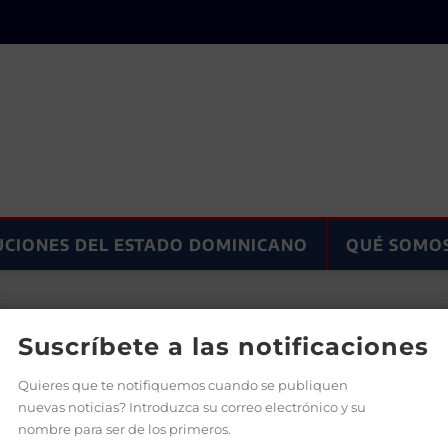
UCIONES DEL ESTADO DOMINICANO
QUÉ SOMO
nista político
Suscríbete a las notificaciones
Quieres que te notifiquemos cuando se publiquen
nuevas noticias? Introduzca su correo electrónico y su
nombre para ser de los primeros.