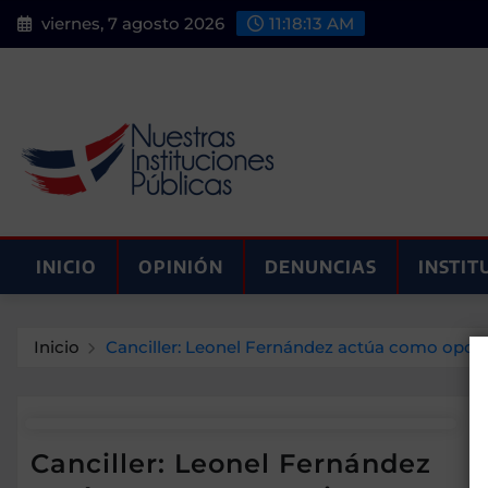
Saltar
viernes, 7 agosto 2026
11:18:13 AM
al
contenido
INICIO
OPINIÓN
DENUNCIAS
INSTIT
Inicio
Canciller: Leonel Fernández actúa como oportu
Canciller: Leonel Fernández