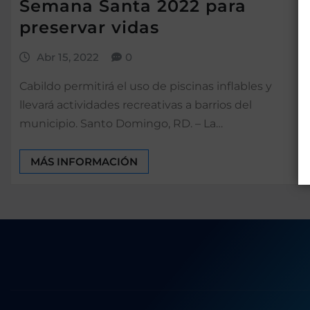
Semana Santa 2022 para
preservar vidas
Abr 15, 2022
0
Cabildo permitirá el uso de piscinas inflables y
llevará actividades recreativas a barrios del
municipio. Santo Domingo, RD. – La…
MÁS INFORMACIÓN