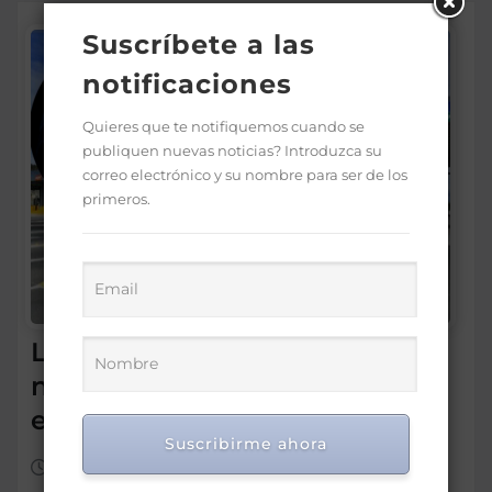
Suscríbete a las
notificaciones
Quieres que te notifiquemos cuando se
publiquen nuevas noticias? Introduzca su
correo electrónico y su nombre para ser de los
primeros.
La app Paso Rápido tendrá
nuevas actualizaciones y
entrarán en vigor mañana
Suscribirme ahora
Jul 21, 2025
0