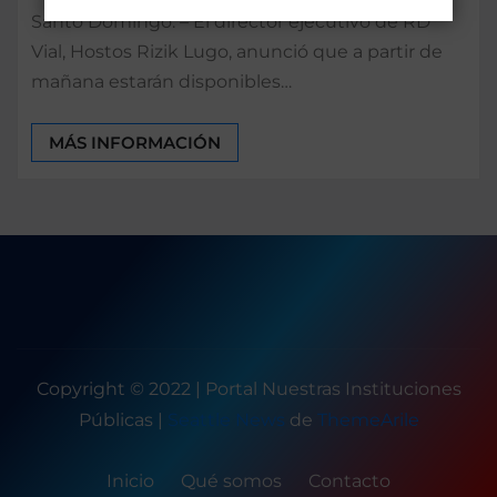
Santo Domingo. – El director ejecutivo de RD
Vial, Hostos Rizik Lugo, anunció que a partir de
mañana estarán disponibles…
MÁS INFORMACIÓN
Copyright © 2022 | Portal Nuestras Instituciones
Públicas
|
Seattle News
de
ThemeArile
Inicio
Qué somos
Contacto