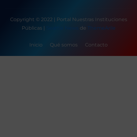
Copyright © 2022 | Portal Nuestras Instituciones
Públicas
|
Seattle News
de
ThemeArile
Inicio
Qué somos
Contacto