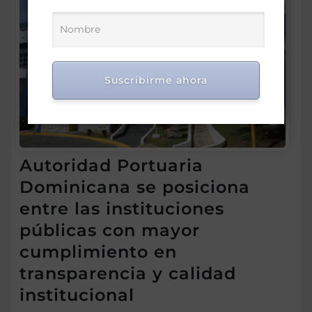
Suscribirme ahora
Autoridad Portuaria
Dominicana se posiciona
entre las instituciones
públicas con mayor
cumplimiento en
transparencia y calidad
institucional