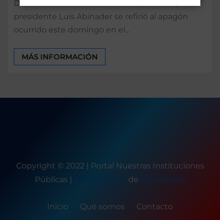
Durante una corta edición de La Semanal, el
presidente Luis Abinader se refirió al apagón
ocurrido este domingo en el…
MÁS INFORMACIÓN
Copyright © 2022 | Portal Nuestras Instituciones
Públicas
|
Seattle News
de
ThemeArile
Inicio
Qué somos
Contacto