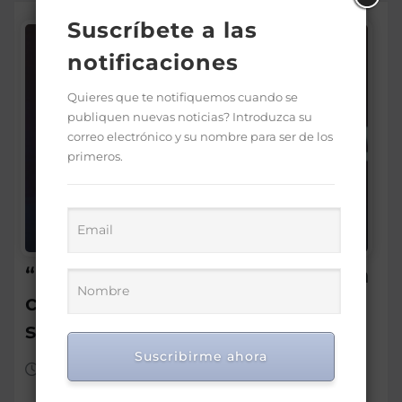
Suscríbete a las
notificaciones
Quieres que te notifiquemos cuando se
publiquen nuevas noticias? Introduzca su
correo electrónico y su nombre para ser de los
primeros.
“Si hubo negligencia, habrán
consecuencias”: Abinader
sobre apagón en el AILA
Suscribirme ahora
Sep 22, 2025
0