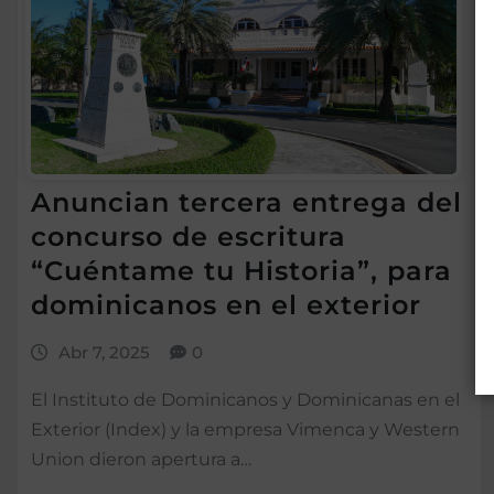
Anuncian tercera entrega del
concurso de escritura
“Cuéntame tu Historia”, para
dominicanos en el exterior
Abr 7, 2025
0
El Instituto de Dominicanos y Dominicanas en el
Exterior (Index) y la empresa Vimenca y Western
Union dieron apertura a…