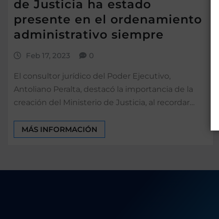
de Justicia ha estado
presente en el ordenamiento
administrativo siempre
Feb 17, 2023
0
El consultor jurídico del Poder Ejecutivo,
Antoliano Peralta, destacó la importancia de la
creación del Ministerio de Justicia, al recordar…
MÁS INFORMACIÓN