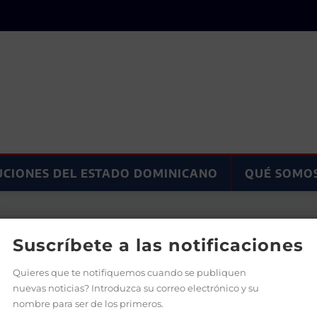
UCIONES DEL ESTADO DOMINICANO
QUÉ SOMO
estado presente en el ordenamiento administrativo siempre
Suscríbete a las notificaciones
Quieres que te notifiquemos cuando se publiquen
nuevas noticias? Introduzca su correo electrónico y su
nombre para ser de los primeros.