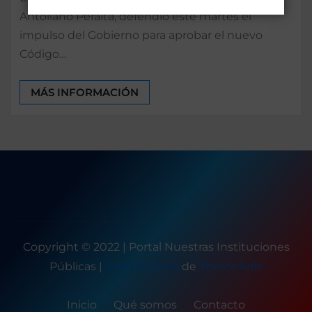
Antoliano Peralta, defendió este martes el
impulso del Gobierno para aprobar el nuevo
Código…
MÁS INFORMACIÓN
Copyright © 2022 | Portal Nuestras Instituciones
Públicas
|
Seattle News
de
ThemeArile
Inicio
Qué somos
Contacto