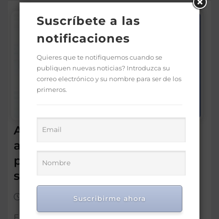
Suscríbete a las
notificaciones
Quieres que te notifiquemos cuando se
publiquen nuevas noticias? Introduzca su
correo electrónico y su nombre para ser de los
primeros.
Antoliano Peralta defiende
aprobación del Código Penal
pese a falta de consenso
sobre las causales
Jul 22, 2025
0
Suscribirme ahora
El consultor jurídico del Poder Ejecutivo,