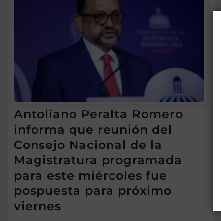
Antoliano Peralta Romero
informa que reunión del
Consejo Nacional de la
Magistratura programada
para este miércoles fue
pospuesta para próximo
viernes