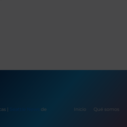
icas
|
Seattle News
de
Inicio
Qué somos