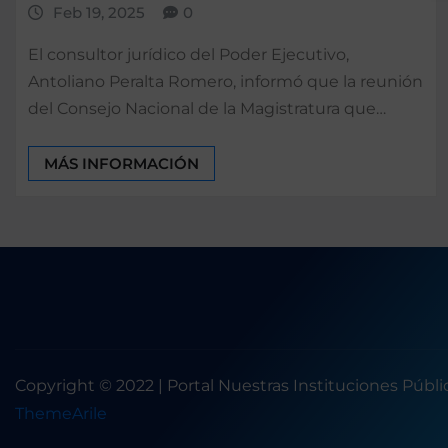
Feb 19, 2025
0
El consultor jurídico del Poder Ejecutivo,
Antoliano Peralta Romero, informó que la reunión
del Consejo Nacional de la Magistratura que…
MÁS INFORMACIÓN
Copyright © 2022 | Portal Nuestras Instituciones Públ
ThemeArile