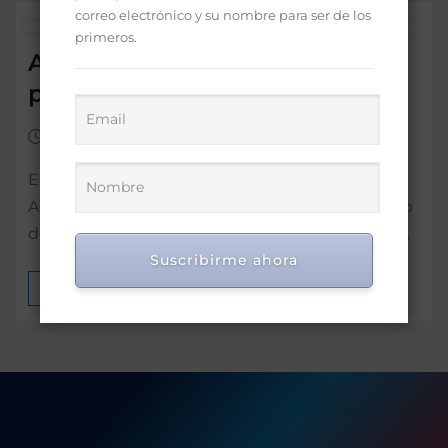
correo electrónico y su nombre para ser de los
primeros.
Antoliano Peralta resalta
proyección SDN
Dic 5, 2022
0
El consultor jurídico del Poder Ejecutivo,
Antoliano Peralta Romero, resaltó el crecimiento
demográfico y el auge inmobiliario, así como el…
Suscribirme ahora
MÁS INFORMACIÓN