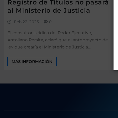
Registro de Títulos no pasará
al Ministerio de Justicia
Feb 22, 2023
0
El consultor jurídico del Poder Ejecutivo,
Antoliano Peralta, aclaró que el anteproyecto de
ley que crearía el Ministerio de Justicia…
MÁS INFORMACIÓN