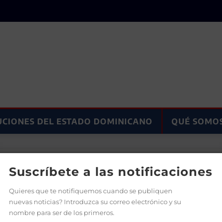
UCIONES DEL ESTADO DOMINICANO
QUÉ SOMO
s no pasará al Ministerio de Justicia
Suscríbete a las notificaciones
Quieres que te notifiquemos cuando se publiquen
nuevas noticias? Introduzca su correo electrónico y su
nombre para ser de los primeros.