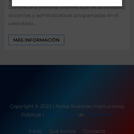
Dominicana (Minerd) informó que las actividades
docentes y administrativas programadas en el
calendario…
MÁS INFORMACIÓN
Copyright © 2022 | Portal Nuestras Instituciones
Públicas
|
Seattle News
de
ThemeArile
Inicio
Qué somos
Contacto