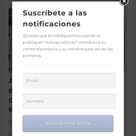
Suscríbete a las
notificaciones
Quieres que te notifiquemos cuando se
publiquen nuevas noticias? Introduzca su
correo electrónico y su nombre para ser de los
primeros.
Año escolar 2024-2025 entra
en su fase final con el
cumplimiento del calendario
escolar
May 21, 2025
0
Suscribirme ahora
El Ministerio de Educación de la República