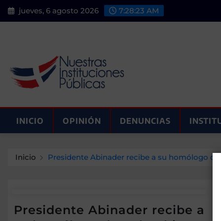
Saltar
jueves, 6 agosto 2026
7:28:23 AM
al
contenido
INICIO
OPINIÓN
DENUNCIAS
INSTIT
Inicio
Presidente Abinader recibe a su homólogo de 
Presidente Abinader recibe a