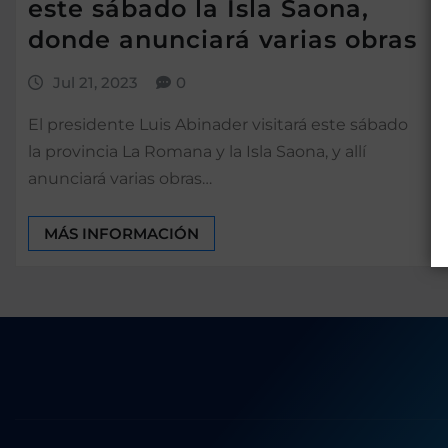
este sábado la Isla Saona,
donde anunciará varias obras
Jul 21, 2023
0
El presidente Luis Abinader visitará este sábado
la provincia La Romana y la Isla Saona, y allí
anunciará varias obras…
MÁS INFORMACIÓN