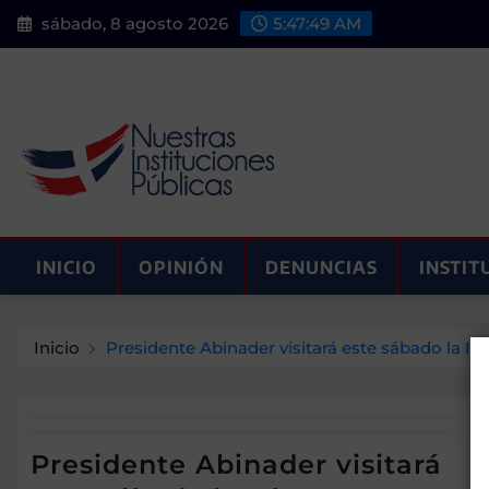
Saltar
sábado, 8 agosto 2026
5:47:50 AM
al
contenido
INICIO
OPINIÓN
DENUNCIAS
INSTIT
Inicio
Presidente Abinader visitará este sábado la Is
Presidente Abinader visitará