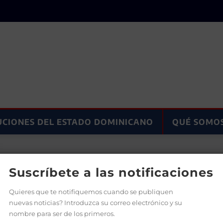
UCIONES DEL ESTADO DOMINICANO
QUÉ SOMO
la Saona, donde anunciará varias obras
Suscríbete a las notificaciones
Quieres que te notifiquemos cuando se publiquen
nuevas noticias? Introduzca su correo electrónico y su
nombre para ser de los primeros.