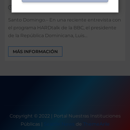
Mar 22, 2024
0
Santo Domingo.– En una reciente entrevista con
el programa HARDtalk de la BBC, el presidente
de la República Dominicana, Luis…
MÁS INFORMACIÓN
Copyright © 2022 | Portal Nuestras Instituciones
Públicas
|
Seattle News
de
ThemeArile