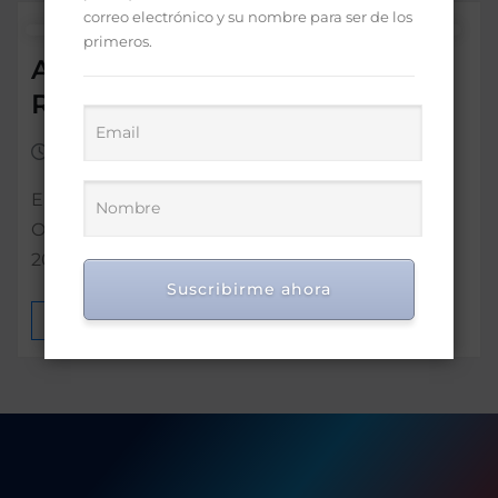
correo electrónico y su nombre para ser de los
primeros.
Abinader promulga Ley de
Régimen Electoral
Feb 20, 2023
0
El presidente Luis Abinader promulgó la Ley
Orgánica de Régimen Electoral con el numeral
20-23 que tiene el objeto regular…
Suscribirme ahora
MÁS INFORMACIÓN