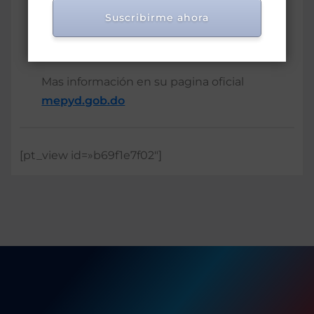
nacional y sectorial, para garantizar la
Suscribirme ahora
debida coherencia global entre políticas,
planes, programas y acciones.
Mas información en su pagina oficial
mepyd.gob.do
[pt_view id=»b69f1e7f02″]